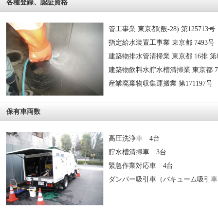
各種登録、認証資格
管工事業 東京都(般-28) 第125713号
指定給水装置工事業 東京都 7493号
建築物排水管清掃業 東京都 16排 第
建築物飲料水貯水槽清掃業 東京都 7貯
産業廃棄物収集運搬業 第171197号
保有車両数
高圧洗浄車 4台
貯水槽清掃車 3台
緊急作業対応車 4台
ダンパー吸引車（バキューム吸引車